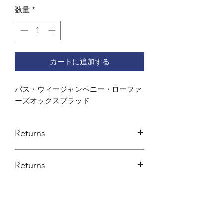
数量
*
カートに追加する
バス・ウィージャンペニー・ローファ
ーズオックスブラッド
Returns
Exchange or credit note only.
Returns
Credit note or exchange