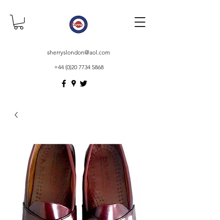
sherryslondon@aol.com
+44 (0)20 7734 5868