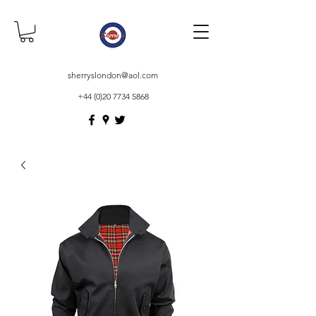
sherryslondon@aol.com
+44 (0)20 7734 5868