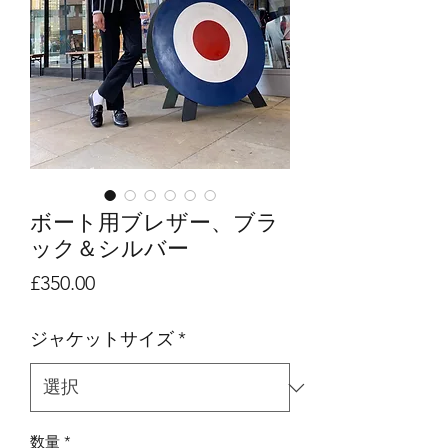
ボート用ブレザー、ブラ
ック＆シルバー
価
£350.00
格
ジャケットサイズ
*
数量
*