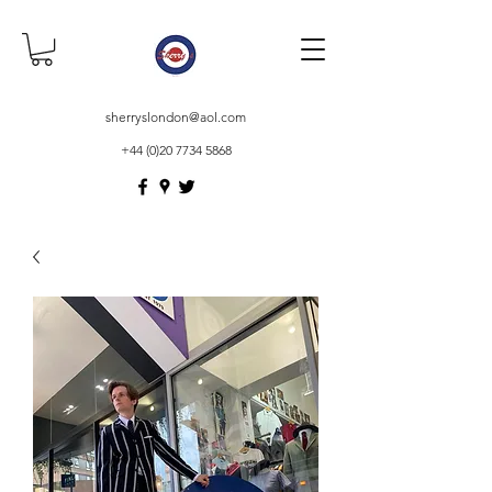
sherryslondon@aol.com
+44 (0)20 7734 5868