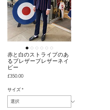
赤と白のストライプのあ
るブレザーブレザーネイ
ビー
価
£350.00
格
サイズ
*