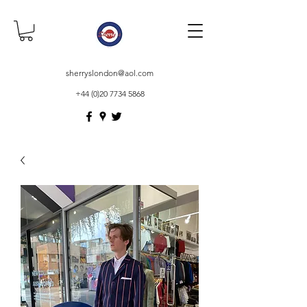
sherryslondon@aol.com
+44 (0)20 7734 5868