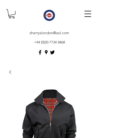
sherryslondon@aol.com
+44 (0)20 7734 5868