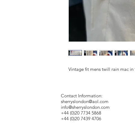
Vintage fit mens twill rain mac i
Contact Information:
sherryslondon@aol.com
info@sherryslondon.com
+44 (0)20 7734 5868
+44 (0)20 7439 4706