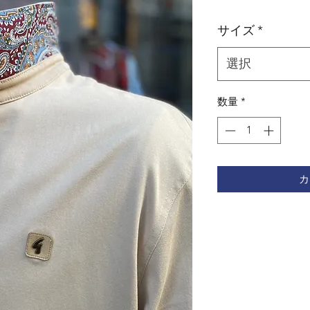
格
サイズ
*
選択
数量
*
カ