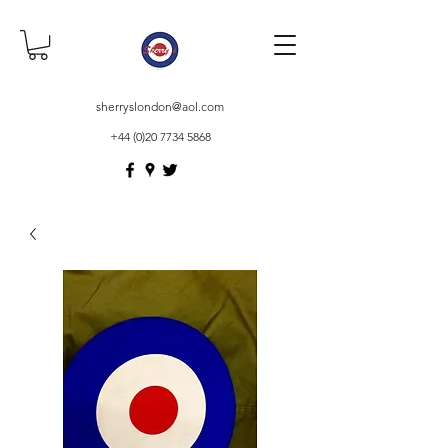
sherryslondon@aol.com
+44 (0)20 7734 5868