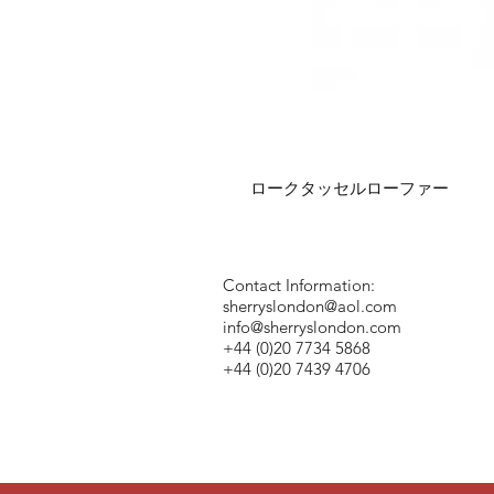
ロークタッセルローファー
Contact Information:
sherryslondon@aol.com
info@sherryslondon.com
+44 (0)20 7734 5868
+44 (0)20 7439 4706