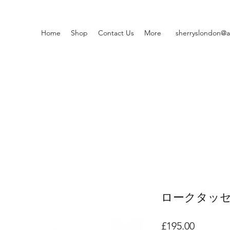
Home
Shop
Contact Us
More
sherryslondon@a
ロークタッ
価
£195.00