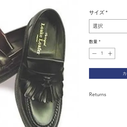
格
サイズ
*
選択
数量
*
カ
Returns
Exchange or credit 