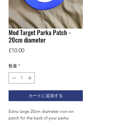
Mod Target Parka Patch -
20cm diameter
価
£10.00
格
数量
*
カートに追加する
Extra large 20cm diameter iron-on
patch for the back of your parka