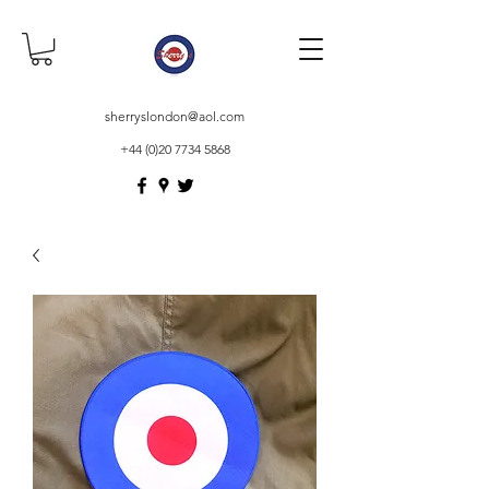
sherryslondon@aol.com
+44 (0)20 7734 5868