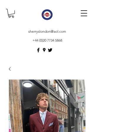
sherryslondon@aol.com
+44 (0)20 7734 5868