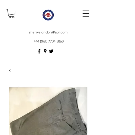
sherryslondon@aol.com
+44 (0)20 7734 5868