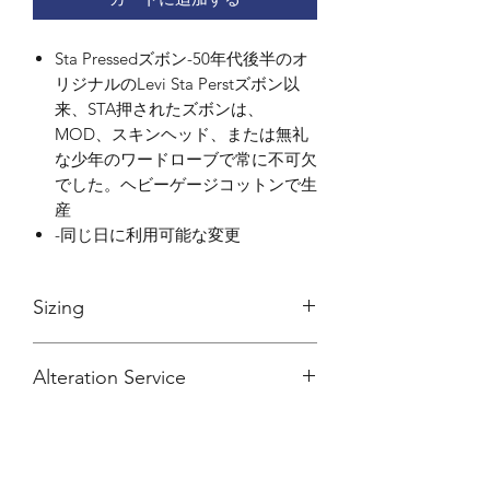
Sta Pressedズボン-50年代後半のオ
リジナルのLevi Sta Perstズボン以
来、STA押されたズボンは、
MOD、スキンヘッド、または無礼
な少年のワードローブで常に不可欠
でした。ヘビーゲージコットンで生
産
-同じ日に利用可能な変更
Sizing
We reccomend going one size up from
Alteration Service
your usual size for jeans.
All our trousers have a 32" inside leg
Services
and a 15" inch bottom. However, they
can be altered to your prefered length
Our trousers come as a standard 32"
and width. Call us on 020 7734 5868 or