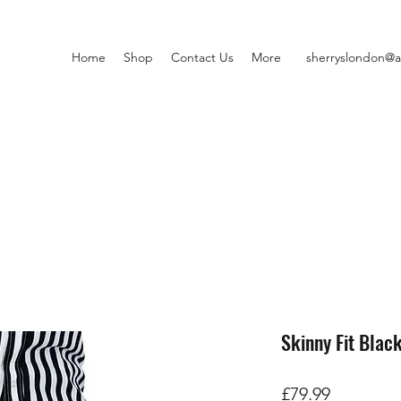
Home
Shop
Contact Us
More
sherryslondon@a
Skinny Fit Blac
価
£79.99