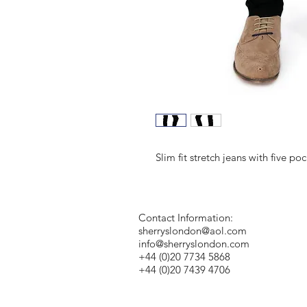
Slim fit stretch jeans with five po
Contact Information:
sherryslondon@aol.com
info@sherryslondon.com
+44 (0)20 7734 5868
+44 (0)20 7439 4706