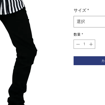
格
サイズ
*
選択
数量
*
カ